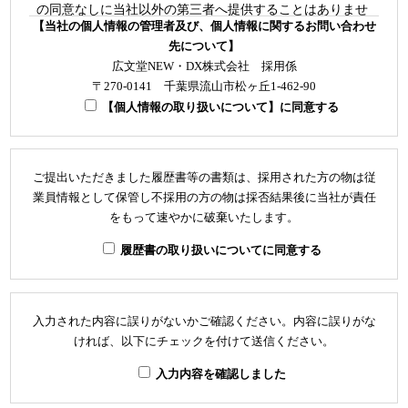
の同意なしに当社以外の第三者へ提供することはありませ
【当社の個人情報の管理者及び、個人情報に関するお問い合わせ
ん。なお、採用において適性試験等を実施する場合、試験
先について】
管理を第三者に委託することがあります。
広文堂NEW・DX株式会社 採用係
・取得の任意性について
〒270-0141 千葉県流山市松ヶ丘1-462-90
当社に提出していただく、履歴書や職務経歴書については
【個人情報の取り扱いについて】に同意する
皆様の自由なご判断に任されます。但し、個人情報の一部
を提供していただけない場合は、採用において適切な判断
ができないことがあります。
ご提出いただきました履歴書等の書類は、採用された方の物は従
・個人情報の開示等の請求について
業員情報として保管し不採用の方の物は採否結果後に当社が責任
をもって速やかに破棄いたします。
当社に提出して頂いた個人情報について、当社が個人情報
を有する期間(採用結果のご連絡まで)は、利用目的の通知
履歴書の取り扱いについてに同意する
及び個人情報の開示、訂正、個人情報の追加または削除、
消去や利用停止、提供停止を求める権利があります。自己
の個人情報の開示等の請求を行う場合は、下記までお問合
入力された内容に誤りがないかご確認ください。内容に誤りがな
せください。但し、選考結果の理由についてのお問合せに
ければ、以下にチェックを付けて送信ください。
はお答えできませんので予めご了承ください。尚、ご提出
いただいた履歴書等の書類は、採用された方のものは従業
入力内容を確認しました
者情報として保管し、不採用の方のものは採否決定後に当